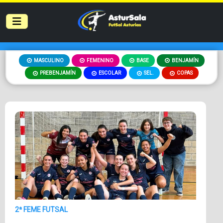
MASCULINO
FEMENINO
BASE
BENJAMÍN
PREBENJAMÍN
ESCOLAR
SEL.
COPAS
2ª FEME FUTSAL