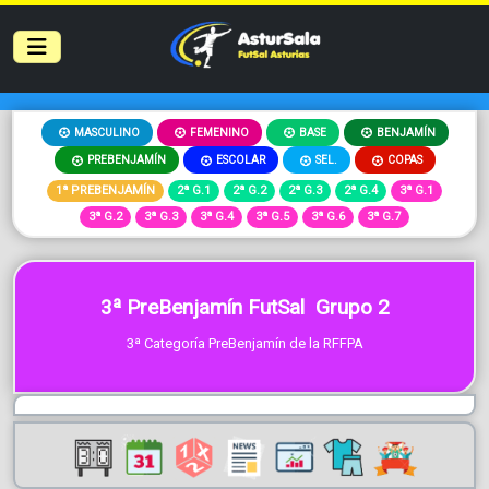
MASCULINO
FEMENINO
BASE
BENJAMÍN
PREBENJAMÍN
ESCOLAR
SEL.
COPAS
1ª PREBENJAMÍN
2ª G.1
2ª G.2
2ª G.3
2ª G.4
3ª G.1
3ª G.2
3ª G.3
3ª G.4
3ª G.5
3ª G.6
3ª G.7
3ª PreBenjamín FutSal Grupo 2
3ª Categoría PreBenjamín de la RFFPA