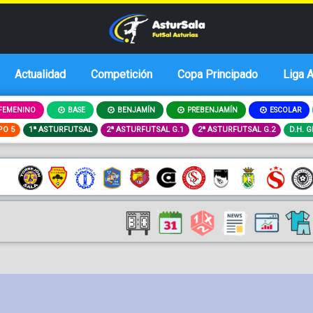
Actualidad
Competición
Copa Principado
Liga 
FEMENINO
BASE
BENJAMÍN
PREBENJAMÍN
ESCOLAR
PO 5
1ª ASTURFUTSAL
2ª ASTURFUTSAL G.1
2ª ASTURFUTSAL G.2
D.H. 