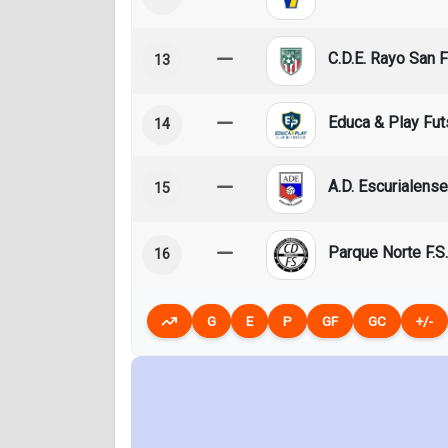
C.D.E. Rayo San F
13
Educa & Play Fut
14
A.D. Escurialense
15
Parque Norte F.S.
16
G
E
P
GF
GC
+/-