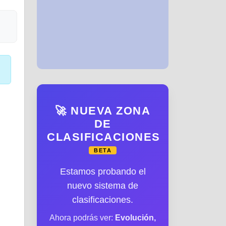
🚀 NUEVA ZONA
DE
CLASIFICACIONES
BETA
Estamos probando el
nuevo sistema de
clasificaciones.
Ahora podrás ver:
Evolución,