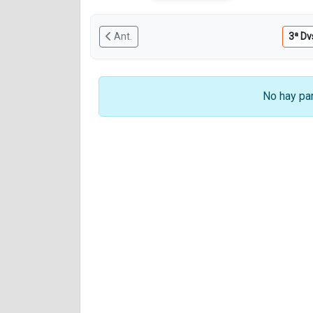
Ant.
No hay par