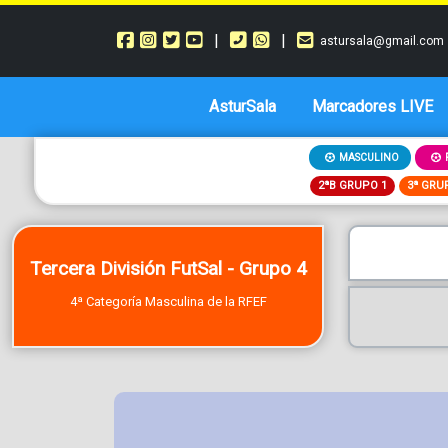
|
|
astursala@gmail.com
AsturSala
Marcadores LIVE
MASCULINO
2ªB GRUPO 1
3ª GRU
Tercera División FutSal - Grupo 4
4ª Categoría Masculina de la RFEF