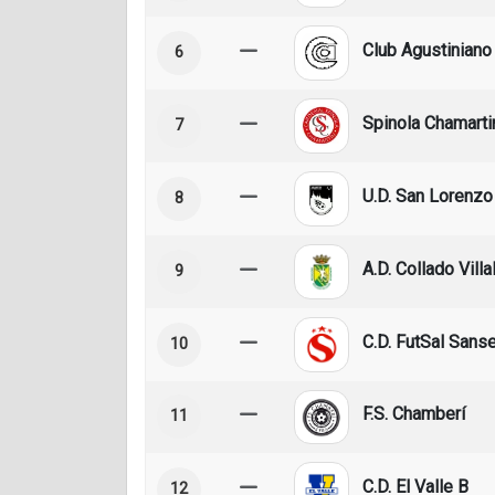
Club Agustiniano
6
Spinola Chamarti
7
U.D. San Lorenzo
8
A.D. Collado Villa
9
C.D. FutSal Sans
10
F.S. Chamberí
11
C.D. El Valle B
12