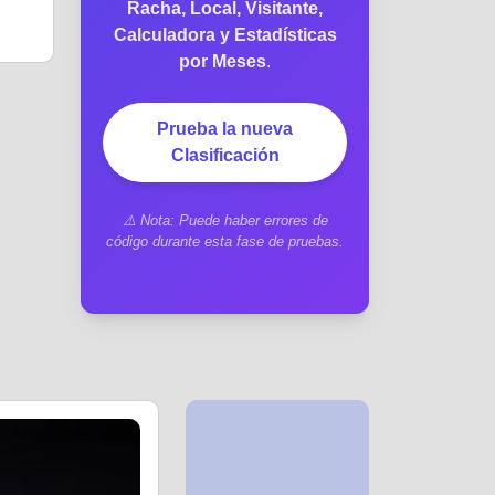
Racha, Local, Visitante,
Calculadora y Estadísticas
por Meses
.
Prueba la nueva
Clasificación
⚠️ Nota: Puede haber errores de
código durante esta fase de pruebas.