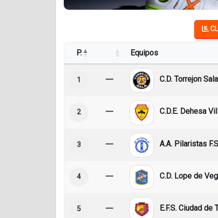
CL
P.
Equipos
C.D. Torrejon Sala
1
C.D.E. Dehesa Vil
2
A.A. Pilaristas F.S
3
C.D. Lope de Ve
4
E.F.S. Ciudad de 
5