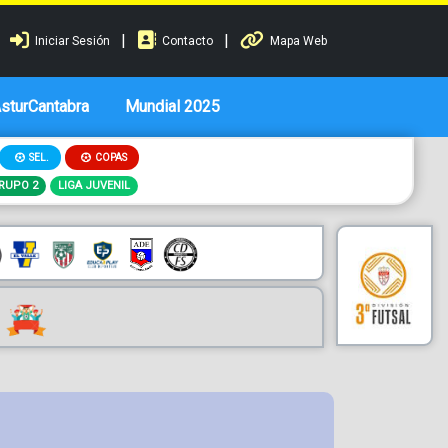
|
|
Iniciar Sesión
Contacto
Mapa Web
AsturCantabra
Mundial 2025
SEL.
COPAS
GRUPO 2
LIGA JUVENIL