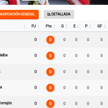
ASIFICACIÓN GENERAL
DETALLADA
PJ
Pts
G
E
P
GF
0
0
0
0
0
0
lalba
0
0
0
0
0
0
.
0
0
0
0
0
0
ga
0
0
0
0
0
0
Torrejón
0
0
0
0
0
0