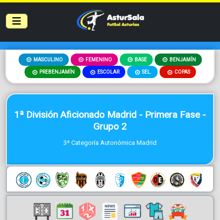
MASCULINO
FEMENINO
BASE
BENJAMÍN
PREBENJAMÍN
ESCOLAR
SEL.
COPAS
1ª División Aficionado Madrid - Primera Fase -
Grupo 2
3ª Categoría Autonómica Madrid