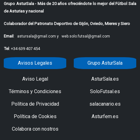
Grupo AsturSala - Más de 20 años ofreciéndote lo mejor del Fútbol Sala
de Asturias y nacional
Colaborador del Patronato Deportivo de Gijón, Oviedo, Mieres y Siero
Email
:
astursala@gmail.com y
web.solo.futsal@gmail.com
Tel
: +34 639 407 454
Avisos Legales
Grupo AsturSala
Aviso Legal
AsturSala.es
Términos y Condiciones
SoloFutsal.es
Política de Privacidad
salacanario.es
Política de Cookies
Asturfem.es
Colabora con nostros