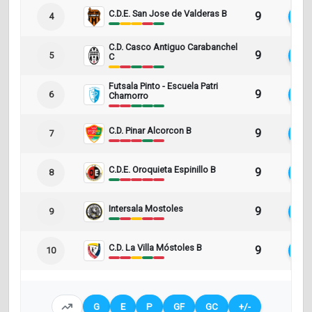
C.D.E. San Jose de Valderas B
9
14
4
C.D. Casco Antiguo Carabanchel
9
14
5
C
Futsala Pinto - Escuela Patri
9
10
6
Chamorro
C.D. Pinar Alcorcon B
9
9
7
C.D.E. Oroquieta Espinillo B
9
9
8
Intersala Mostoles
9
7
9
C.D. La Villa Móstoles B
9
5
10
G
E
P
GF
GC
+/-