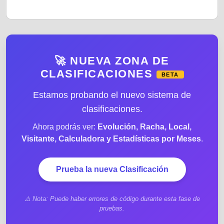
🚀 NUEVA ZONA DE
CLASIFICACIONES
BETA
Estamos probando el nuevo sistema de
clasificaciones.
Ahora podrás ver:
Evolución, Racha, Local,
Visitante, Calculadora y Estadísticas por Meses
.
Prueba la nueva Clasificación
⚠️ Nota: Puede haber errores de código durante esta fase de
pruebas.