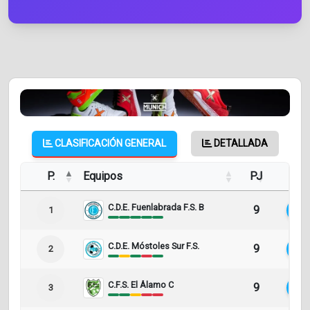
CLASIFICACIÓN GENERAL
DETALLADA
P.
Equipos
PJ
Pts
C.D.E. Fuenlabrada F.S. B
9
27
1
C.D.E. Móstoles Sur F.S.
9
19
2
C.F.S. El Álamo C
9
16
3