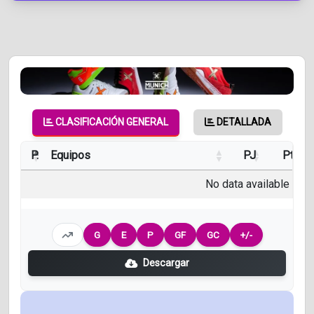
CLASIFICACIÓN GENERAL
DETALLADA
P.
Equipos
PJ
Pts
No data available in ta
G
E
P
GF
GC
+/-
Descargar