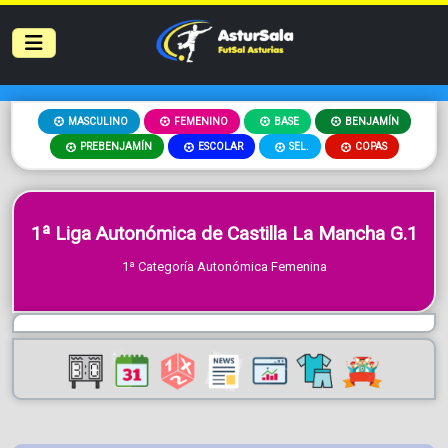
MASCULINO
FEMENINO
BASE
BENJAMÍN
PREBENJAMÍN
ESCOLAR
SEL.
COPAS
1ª Liga Autonómica de Castilla La Mancha G.1
1ª Categoría Autonómica Femenina