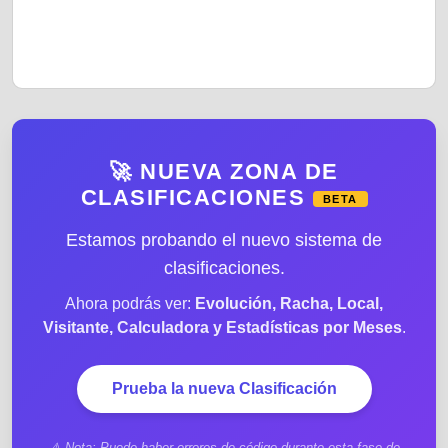
🚀 NUEVA ZONA DE
CLASIFICACIONES
BETA
Estamos probando el nuevo sistema de
clasificaciones.
Ahora podrás ver:
Evolución, Racha, Local,
Visitante, Calculadora y Estadísticas por Meses
.
Prueba la nueva Clasificación
⚠️ Nota: Puede haber errores de código durante esta fase de