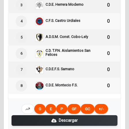
C.D.E. Herrera Moderno
0
0
3
C.F.S. Castro Urdiales
0
0
4
A.D.S.M. Const. Cobo-Lely
0
0
5
C.D. T.P.N. Aislamientos San
0
0
6
Felices
C.D.E.F.S. Samano
0
0
7
C.D.E. Montecio F.S.
0
0
8
G
E
P
GF
GC
+/-
Descargar