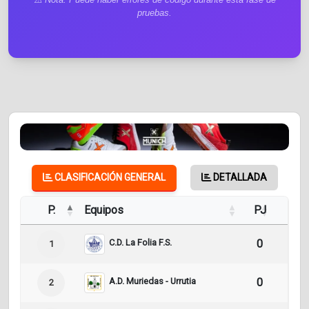
pruebas.
CLASIFICACIÓN GENERAL
DETALLADA
P.
Equipos
PJ
Pt
C.D. La Folia F.S.
0
0
1
A.D. Muriedas - Urrutia
0
0
2