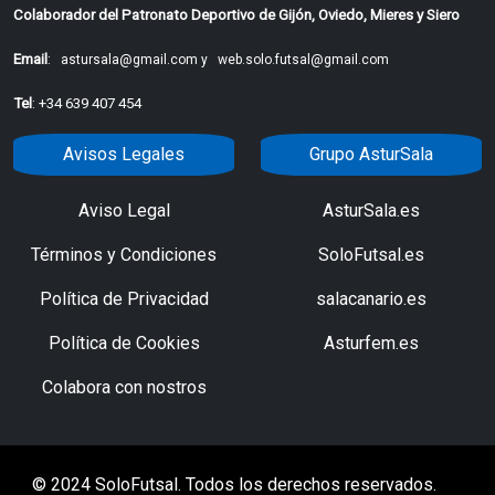
Colaborador del Patronato Deportivo de Gijón, Oviedo, Mieres y Siero
Email
:
astursala@gmail.com y
web.solo.futsal@gmail.com
Tel
: +34 639 407 454
Avisos Legales
Grupo AsturSala
Aviso Legal
AsturSala.es
Términos y Condiciones
SoloFutsal.es
Política de Privacidad
salacanario.es
Política de Cookies
Asturfem.es
Colabora con nostros
© 2024 SoloFutsal. Todos los derechos reservados.