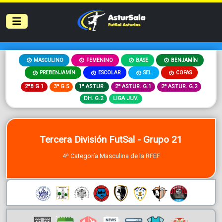
MASCULINO
FEMENINO
BASE
BENJAMÍN
PREBENJAMÍN
ESCOLAR
SEL.
COPAS
2ªB G.1
3ª G.5
1ª ASTUR.
2ª ASTUR. G.1
2ª ASTUR. G.2
DH. G.2
LIGA JUV.
Tercera División FutSal - Grupo 21
4ª Categoría Masculina de la RFEF