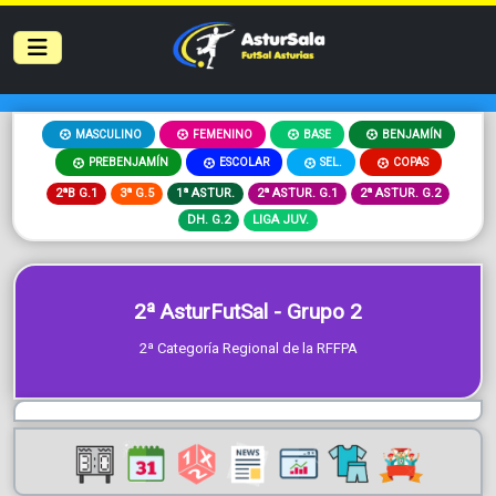
MASCULINO
FEMENINO
BASE
BENJAMÍN
PREBENJAMÍN
ESCOLAR
SEL.
COPAS
2ªB G.1
3ª G.5
1ª ASTUR.
2ª ASTUR. G.1
2ª ASTUR. G.2
DH. G.2
LIGA JUV.
2ª AsturFutSal - Grupo 2
2ª Categoría Regional de la RFFPA