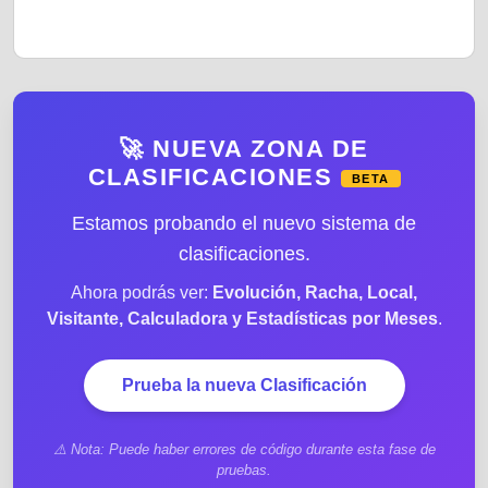
🚀 NUEVA ZONA DE
CLASIFICACIONES
BETA
Estamos probando el nuevo sistema de
clasificaciones.
Ahora podrás ver:
Evolución, Racha, Local,
Visitante, Calculadora y Estadísticas por Meses
.
Prueba la nueva Clasificación
⚠️ Nota: Puede haber errores de código durante esta fase de
pruebas.