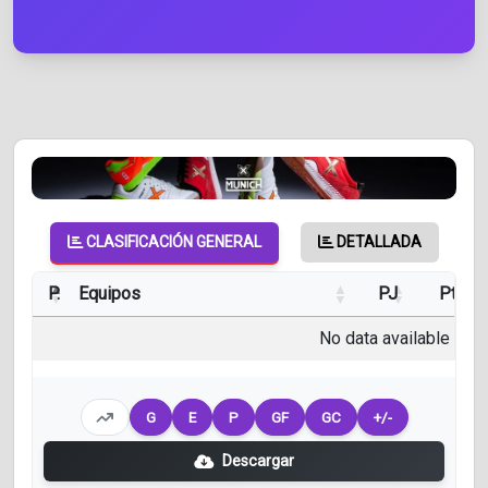
CLASIFICACIÓN GENERAL
DETALLADA
P.
Equipos
PJ
Pts
No data available in ta
G
E
P
GF
GC
+/-
Descargar