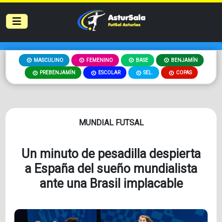
MASCULINO
FEMENINO
BASE
BENJAMÍN
PREBENJAMÍN
ESCOLAR
SEL.
COPAS
MUNDIAL FUTSAL
Un minuto de pesadilla despierta
a España del sueño mundialista
ante una Brasil implacable