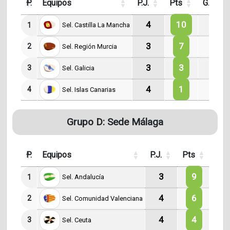
P.
Equipos
P.J.
Pts
G.
4
10
3
1
Sel. Castilla La Mancha
3
7
2
2
Sel. Región Murcia
3
3
1
3
Sel. Galicia
4
1
0
4
Sel. Islas Canarias
Grupo D: Sede Málaga
P.
Equipos
P.J.
Pts
G.
3
9
3
1
Sel. Andalucía
4
6
2
2
Sel. Comunidad Valenciana
4
4
1
3
Sel. Ceuta