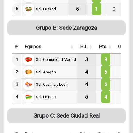
5
1
0
1
5
Sel. Euskadi
Grupo B: Sede Zaragoza
P.
Equipos
P.J.
Pts
G.
3
9
3
1
Sel. Comunidad Madrid
4
6
2
2
Sel. Aragón
4
6
2
3
Sel. Castilla y León
5
4
1
4
Sel. La Rioja
Grupo C: Sede Ciudad Real