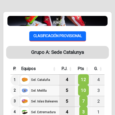
CLASIFICACIÓN PROVISIONAL
Grupo A: Sede Catalunya
P.
Equipos
P.J.
Pts
G.
E.
4
12
4
0
1
Sel. Cataluña
5
10
3
1
2
Sel. Melilla
5
7
2
1
3
Sel. Islas Baleares
4
3
1
0
4
Sel. Extremadura