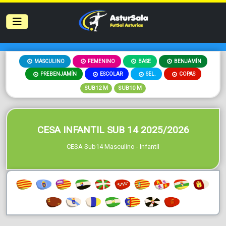
MASCULINO
FEMENINO
BASE
BENJAMÍN
PREBENJAMÍN
ESCOLAR
SEL.
COPAS
SUB12 M
SUB10 M
CESA INFANTIL SUB 14 2025/2026
CESA Sub14 Masculino - Infantil